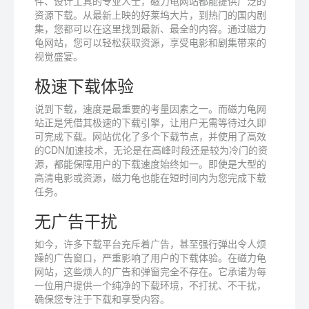
件、设计工具的专业人士，磁力龟网站都能提供广泛的
资源下载。从最新上映的好莱坞大片，到热门的国内剧
集，您都可以在这里找到最新、最全的内容。通过磁力
龟网站，您可以轻松获取资源，享受电影和剧集带来的
视觉盛宴。
极速下载体验
说到下载，速度是最重要的考量因素之一。而磁力龟网
站正是凭借其极速的下载引擎，让用户无需等待过久即
可完成下载。网站优化了多个下载节点，并使用了高效
的CDN加速技术，无论是在高峰时段还是较为冷门的资
源，都能保障用户的下载速度始终如一。即使是大型的
高清电影或资源，磁力龟也能在短时间内为您完成下载
任务。
无广告干扰
如今，许多下载平台充斥着广告，甚至强行弹出令人烦
躁的广告窗口，严重影响了用户的下载体验。在磁力龟
网站，这些烦人的广告和弹窗完全不存在。它承诺为每
一位用户提供一个纯净的下载环境，不打扰、不干扰，
确保您专注于下载和享受内容。