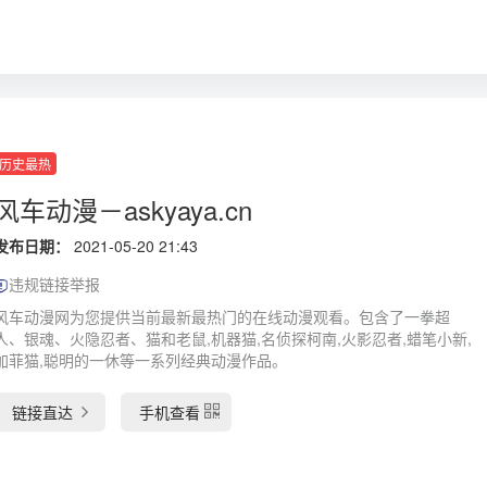
历史最热
风车动漫－askyaya.cn
发布日期：
2021-05-20 21:43
违规链接举报
风车动漫网为您提供当前最新最热门的在线动漫观看。包含了一拳超
人、银魂、火隐忍者、猫和老鼠,机器猫,名侦探柯南,火影忍者,蜡笔小新,
加菲猫,聪明的一休等一系列经典动漫作品。
链接直达
手机查看