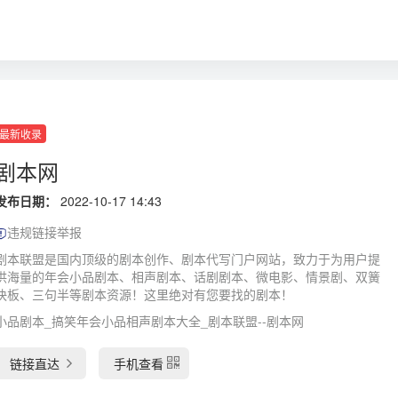
最新收录
剧本网
发布日期：
2022-10-17 14:43
违规链接举报
剧本联盟是国内顶级的剧本创作、剧本代写门户网站，致力于为用户提
供海量的年会小品剧本、相声剧本、话剧剧本、微电影、情景剧、双簧
快板、三句半等剧本资源！这里绝对有您要找的剧本！
小品剧本_搞笑年会小品相声剧本大全_剧本联盟--剧本网
链接直达
手机查看