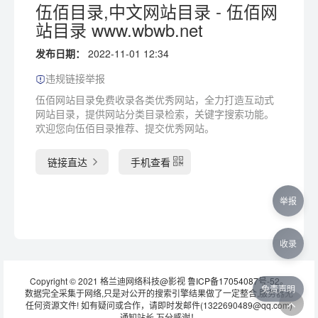
伍佰目录,中文网站目录 - 伍佰网
站目录 www.wbwb.net
发布日期：
2022-11-01 12:34
违规链接举报
伍佰网站目录免费收录各类优秀网站，全力打造互动式
网站目录，提供网站分类目录检索，关键字搜索功能。
欢迎您向伍佰目录推荐、提交优秀网站。
链接直达
手机查看
举报
收录
Copyright © 2021 格兰迪网络科技@影视
鲁ICP备17054087号-52
。
免责声明
数据完全采集于网络,只是对公开的搜索引擎结果做了一定整合,服务器无
任何资源文件! 如有疑问或合作，请即时发邮件(1322690489@qq.com)
通知站长 万分感谢！