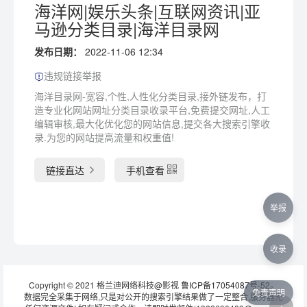
海洋网|娱乐头条|互联网资讯|亚
马逊分类目录|海洋目录网
发布日期：
2022-11-06 12:34
违规链接举报
海洋目录网-宽容,个性,人性化分类目录,接外链发布，打
造专业化网站网址分类目录收录平台,免费提交网址,人工
编辑审核,最大化优化您的网站信息,提交各大搜索引擎收
录.为您的网站提高流量和权重值!
链接直达
手机查看
举报
收录
Copyright © 2021 格兰迪网络科技@影视
鲁ICP备17054087号-52
。
免责声明
数据完全采集于网络,只是对公开的搜索引擎结果做了一定整合,服务器无