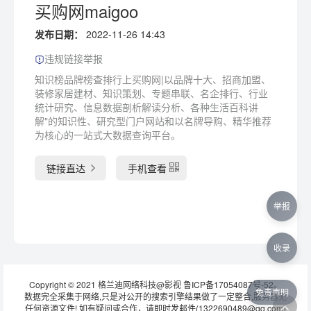
买购网maigoo
发布日期：
2022-11-26 14:43
违规链接举报
知识榜品牌榜查排行上买购网|以品牌十大、招商加盟、
装修家居建材、知识策划、专题串联、名企排行、行业
统计研究、信息数据剖析解读分析、各种生活百科讲
解"的知识性、研究型门户网站和以名牌导购、精华推荐
为核心的一站式大数据查询平台。
链接直达
手机查看
举报
收录
Copyright © 2021 格兰迪网络科技@影视
鲁ICP备17054087号-52
。
免责声明
数据完全采集于网络,只是对公开的搜索引擎结果做了一定整合,服务器无
任何资源文件! 如有疑问或合作，请即时发邮件(1322690489@qq.com)