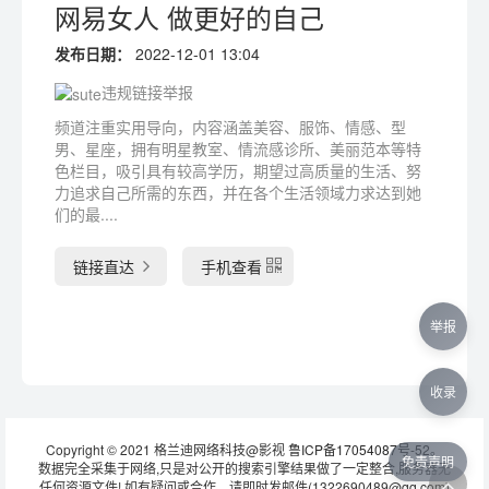
网易女人 做更好的自己
发布日期：
2022-12-01 13:04
违规链接举报
频道注重实用导向，内容涵盖美容、服饰、情感、型
男、星座，拥有明星教室、情流感诊所、美丽范本等特
色栏目，吸引具有较高学历，期望过高质量的生活、努
力追求自己所需的东西，并在各个生活领域力求达到她
们的最....
链接直达
手机查看
举报
收录
Copyright © 2021 格兰迪网络科技@影视
鲁ICP备17054087号-52
。
免责声明
数据完全采集于网络,只是对公开的搜索引擎结果做了一定整合,服务器无
任何资源文件! 如有疑问或合作，请即时发邮件(1322690489@qq.com)