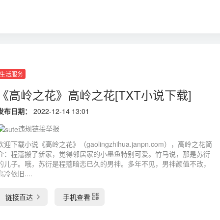
生活服务
《高岭之花》高岭之花[TXT小说下载]
发布日期：
2022-12-14 13:01
违规链接举报
欢迎下载小说《高岭之花》（gaolingzhihua.janpn.com），高岭之花简
介：程蔻搬了新家，觉得邻居家的小墨鱼特别可爱。竹马说，那是苏衍
的儿子。哦，苏衍是程蔻暗恋已久的男神。多年不见，男神颜值不改，
高冷依旧....
链接直达
手机查看