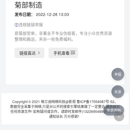
菊部制造
发布日期：
2022-12-28 13:03
违规链接举报
原菊部受审，非著名不专业伪极客，专注小众优秀资源
整理和搬运，夹杂一些免费福利。
链接直达
手机查看
举报
收录
Copyright © 2021 格兰迪网络科技@影视
鲁ICP备17054087号-52
。
数据完全采集于网络,只是对公开的搜索引擎结果做了一定整合,服务器无
免责声明
任何资源文件! 如有疑问或合作，请即时发邮件(1322690489@qq.com)
通知站长 万分感谢！