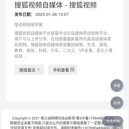
搜狐视频自媒体 - 搜狐视频
发布日期：
2023-01-26 13:07
违规链接举报
搜狐视频自媒体平台是最专业的自媒体原创视频平台，
用户可以上传分享，在线观看最新最热的高清自媒体原
创视频。搜狐视频自媒体频道囊括搞笑、生活、游戏、
教育、美妆、科技、汽车、二次元、VR全景、音乐人等
视频....
链接直达
手机查看
举报
收录
Copyright © 2021 格兰迪网络科技@影视
鲁ICP备17054087号-52
。
免责声明
数据完全采集于网络,只是对公开的搜索引擎结果做了一定整合,服务器无
任何资源文件! 如有疑问或合作，请即时发邮件(1322690489@qq.com)