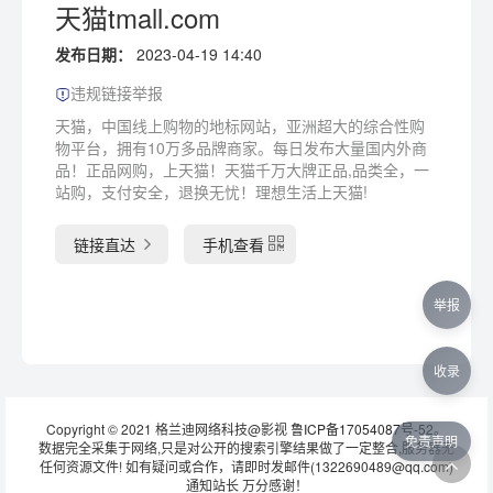
天猫tmall.com
发布日期：
2023-04-19 14:40
违规链接举报
天猫，中国线上购物的地标网站，亚洲超大的综合性购
物平台，拥有10万多品牌商家。每日发布大量国内外商
品！正品网购，上天猫！天猫千万大牌正品,品类全，一
站购，支付安全，退换无忧！理想生活上天猫!
链接直达
手机查看
举报
收录
Copyright © 2021 格兰迪网络科技@影视
鲁ICP备17054087号-52
。
免责声明
数据完全采集于网络,只是对公开的搜索引擎结果做了一定整合,服务器无
任何资源文件! 如有疑问或合作，请即时发邮件(1322690489@qq.com)
通知站长 万分感谢！