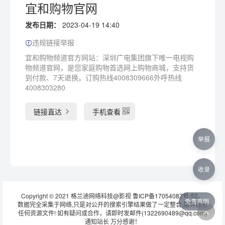
宜和购物官网
发布日期：
2023-04-19 14:40
违规链接举报
宜和购物频道官方网站：深圳广电集团旗下唯一电视购
物频道官网，是您家庭购物首选网上购物商城，支持货
到付款、7天退换。订购热线4008309666外呼热线
4008303280
链接直达
手机查看
举报
收录
Copyright © 2021 格兰迪网络科技@影视
鲁ICP备17054087号-52
。
免责声明
数据完全采集于网络,只是对公开的搜索引擎结果做了一定整合,服务器无
任何资源文件! 如有疑问或合作，请即时发邮件(1322690489@qq.com)
通知站长 万分感谢！