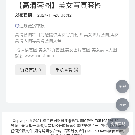
【高清套图】美女写真套图
发布日期：
2024-11-20 03:42
违规链接举报
高清套图栏目为您提供美女写真套图,美女图片套图,美女
高清大图等高清套图大全
.找高清套图,美女写真套图,美女图片套图,美女高清大图
就到 www.caosi.com
链接直达
手机查看
举报
收录
Copyright © 2021 格兰迪网络科技@影视
鲁ICP备17054087号-52
。
免责声明
数据完全采集于网络,只是对公开的搜索引擎结果做了一定整合,服务器无
任何资源文件! 如有疑问或合作，请即时发邮件(1322690489@qq.com)