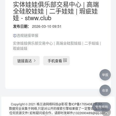
实体娃娃俱乐部交易中心 | 高端
全硅胶娃娃 | 二手娃娃 | 瑕疵娃
娃 - stww.club
发布日期：
2026-03-10 09:51
违规链接举报
实体娃娃俱乐部交易中心 | 高端全硅胶娃娃 | 二手娃娃 |
瑕疵娃娃
链接直达
手机查看
举报
收录
Copyright © 2021 格兰迪网络科技@影视
鲁ICP备17054087号-52
。
免责声明
数据完全采集于网络,只是对公开的搜索引擎结果做了一定整合,服务器无
任何资源文件! 如有疑问或合作，请即时发邮件(1322690489@qq.com)