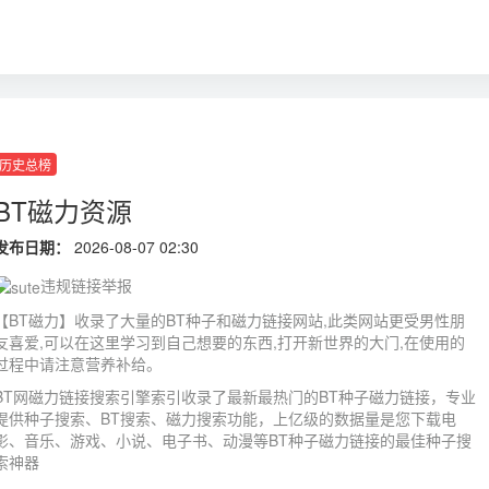
历史总榜
BT磁力资源
发布日期：
2026-08-07 02:30
违规链接举报
【BT磁力】收录了大量的BT种子和磁力链接网站,此类网站更受男性朋
友喜爱,可以在这里学习到自己想要的东西,打开新世界的大门,在使用的
过程中请注意营养补给。
BT网磁力链接搜索引擎索引收录了最新最热门的BT种子磁力链接，专业
提供种子搜索、BT搜索、磁力搜索功能，上亿级的数据量是您下载电
影、音乐、游戏、小说、电子书、动漫等BT种子磁力链接的最佳种子搜
索神器