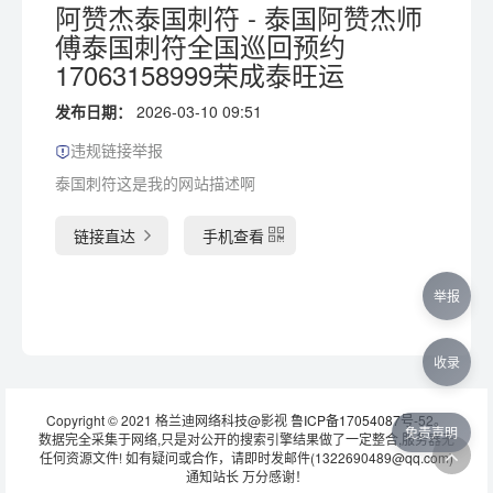
阿赞杰泰国刺符 - 泰国阿赞杰师
傅泰国刺符全国巡回预约
17063158999荣成泰旺运
发布日期：
2026-03-10 09:51
违规链接举报
泰国刺符这是我的网站描述啊
链接直达
手机查看
举报
收录
Copyright © 2021 格兰迪网络科技@影视
鲁ICP备17054087号-52
。
免责声明
数据完全采集于网络,只是对公开的搜索引擎结果做了一定整合,服务器无
任何资源文件! 如有疑问或合作，请即时发邮件(1322690489@qq.com)
通知站长 万分感谢！