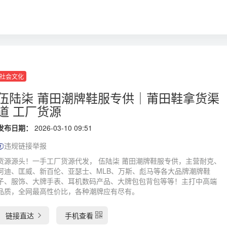
社会文化
伍陆柒 莆田潮牌鞋服专供｜莆田鞋拿货渠
道 工厂货源
发布日期：
2026-03-10 09:51
违规链接举报
货源源头！一手工厂货源代发， 伍陆柒 莆田潮牌鞋服专供，主营耐克、
阿迪、匡威、新百伦、亚瑟士、MLB、万斯、彪马等各大品牌潮牌鞋
子、服饰、大牌手表、耳机数码产品、大牌包包背包等等！主打中高端
品质，全网最高性价比，各种潮牌应有尽有。
链接直达
手机查看