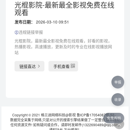
光棍影院-最新最全影视免费在线
观看
发布日期：
2026-03-10 09:51
违规链接举报
光棍影院，最新最全影视免费在线观看，好看的影视，
热播影视，高速播放，更新及时的专业在线影视播放网
站
链接直达
手机查看
举报
收录
Copyright © 2021 格兰迪网络科技@影视
鲁ICP备17054087号-52
。
免责声明
数据完全采集于网络,只是对公开的搜索引擎结果做了一定整合,服务器无
任何资源文件! 如有疑问或合作，请即时发邮件(1322690489@qq.com)
通知站长 万分感谢！