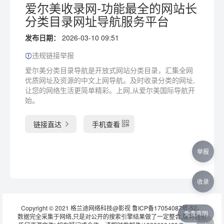
爱尔美收录网-功能最全的网站长
分类目录网址导航服务平台
发布日期：
2026-03-10 09:51
违规链接举报
爱尔美分类目录导航是开放式网站分类目录，汇集全网
优质网址及资源的中文上网导航。及时收录分类的网址,
让您的网络生活更简单精彩。上网,从爱尔美国际导航开
始。
链接直达
手机查看
举报
收录
Copyright © 2021 格兰迪网络科技@影视
鲁ICP备17054087号-52
。
免责声明
数据完全采集于网络,只是对公开的搜索引擎结果做了一定整合,服务器无