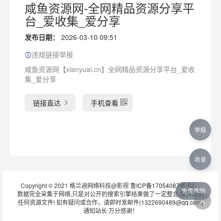
咸鱼资源网-全网精品资源分享平
台_爱收集_爱分享
发布日期：
2026-03-10 09:51
违规链接举报
咸鱼资源网【xianyuai.cn】全网精品资源分享平台_爱收
集_爱分享
链接直达
手机查看
举报
收录
Copyright © 2021 格兰迪网络科技@影视
鲁ICP备17054087号-52
。
免责声明
数据完全采集于网络,只是对公开的搜索引擎结果做了一定整合,服务器无
任何资源文件! 如有疑问或合作，请即时发邮件(1322690489@qq.com)
通知站长 万分感谢！