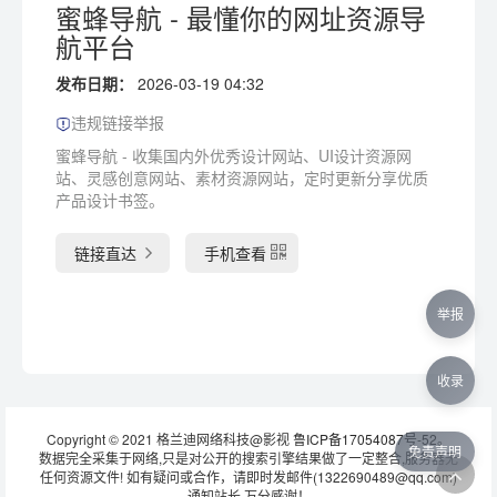
蜜蜂导航 - 最懂你的网址资源导
航平台
发布日期：
2026-03-19 04:32
违规链接举报
蜜蜂导航 - 收集国内外优秀设计网站、UI设计资源网
站、灵感创意网站、素材资源网站，定时更新分享优质
产品设计书签。
链接直达
手机查看
举报
收录
Copyright © 2021 格兰迪网络科技@影视
鲁ICP备17054087号-52
。
免责声明
数据完全采集于网络,只是对公开的搜索引擎结果做了一定整合,服务器无
任何资源文件! 如有疑问或合作，请即时发邮件(1322690489@qq.com)
通知站长 万分感谢！