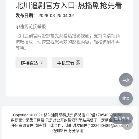
北川追剧官方入口-热播剧抢先看
发布日期：
2026-03-25 04:32
违规链接举报
北川追剧官网带您抢先观看热播影视剧，支持高清视频
流畅播放，快速查找您喜欢的影视内容，轻松追剧不再
等待。
链接直达
手机查看
举报
收录
Copyright © 2021 格兰迪网络科技@影视
鲁ICP备17054087号-52
。
免责声明
数据完全采集于网络,只是对公开的搜索引擎结果做了一定整合,服务器无
任何资源文件! 如有疑问或合作，请即时发邮件(1322690489@qq.com)
通知站长 万分感谢！