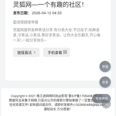
灵狐网—一个有趣的社区！
发布日期：
2026-04-12 04:33
违规链接举报
灵狐网提供各种笑话分享,有分类大全,节日段子,经典语
录,冷笑话,小笑话,等好多笑话，让你大全乐翻天,开心每
一天!,一起分享快乐~
链接直达
手机查看
举报
收录
Copyright © 2021 格兰迪网络科技@影视
鲁ICP备17054087号-52
。
免责声明
数据完全采集于网络,只是对公开的搜索引擎结果做了一定整合,服务器无
任何资源文件! 如有疑问或合作，请即时发邮件(1322690489@qq.com)
通知站长 万分感谢！