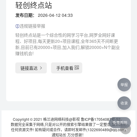
轻创终点站
发布日期：
2026-04-12 04:33
违规链接举报
轻创终点站是一个综合性的网学习平台,网罗全网好课
程、好项目,每天更新20+项目课程,全年365天不间断更
新,目前已有20000+项目,加入我们,解锁20000+N个副业
赚钱机会!
链接直达
手机查看
举报
收录
Copyright © 2021 格兰迪网络科技@影视
鲁ICP备17054087号-52
。
免责声明
数据完全采集于网络,只是对公开的搜索引擎结果做了一定整合,服务器无
任何资源文件! 如有疑问或合作，请即时发邮件(1322690489@qq.com)
通知站长 万分感谢！