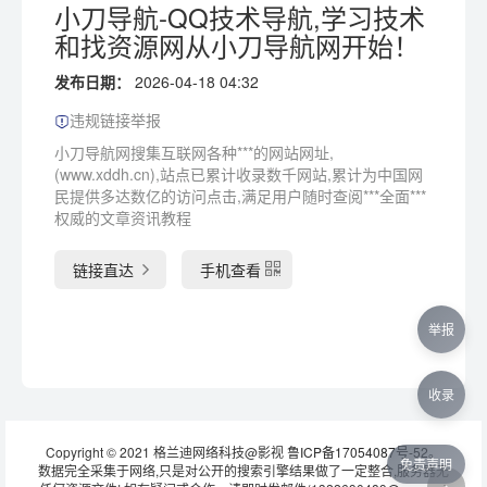
小刀导航-QQ技术导航,学习技术
和找资源网从小刀导航网开始！
发布日期：
2026-04-18 04:32
违规链接举报
小刀导航网搜集互联网各种***的网站网址,
(www.xddh.cn),站点已累计收录数千网站,累计为中国网
民提供多达数亿的访问点击,满足用户随时查阅***全面***
权威的文章资讯教程
链接直达
手机查看
举报
收录
Copyright © 2021 格兰迪网络科技@影视
鲁ICP备17054087号-52
。
免责声明
数据完全采集于网络,只是对公开的搜索引擎结果做了一定整合,服务器无