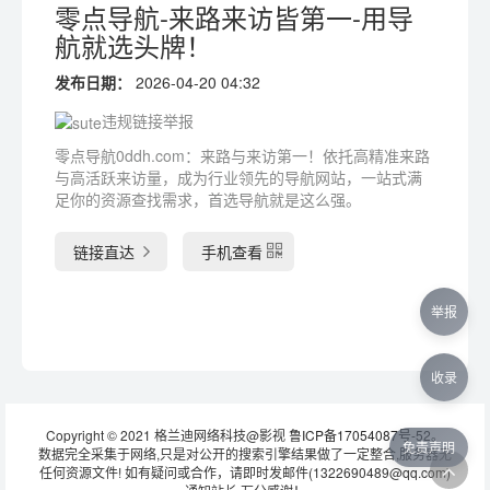
零点导航-来路来访皆第一-用导
航就选头牌！
发布日期：
2026-04-20 04:32
违规链接举报
零点导航0ddh.com：来路与来访第一！依托高精准来路
与高活跃来访量，成为行业领先的导航网站，一站式满
足你的资源查找需求，首选导航就是这么强。
链接直达
手机查看
举报
收录
Copyright © 2021 格兰迪网络科技@影视
鲁ICP备17054087号-52
。
免责声明
数据完全采集于网络,只是对公开的搜索引擎结果做了一定整合,服务器无
任何资源文件! 如有疑问或合作，请即时发邮件(1322690489@qq.com)