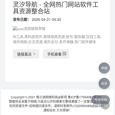
灵汐导航 - 全网热门网站软件工
具资源整合站
发布日期：
2026-04-21 04:32
违规链接举报
AI工具,黑科技软件,跨境电商资源,账号,服务器,在线工具,
海外网络,社交资源,海外支付,多开神器,热门软件脚本
链接直达
手机查看
举报
收录
Copyright © 2021 格兰迪网络科技@影视
鲁ICP备17054087号-52
。
免责声明
数据完全采集于网络,只是对公开的搜索引擎结果做了一定整合,服务器无
任何资源文件! 如有疑问或合作，请即时发邮件(1322690489@qq.com)
通知站长 万分感谢！