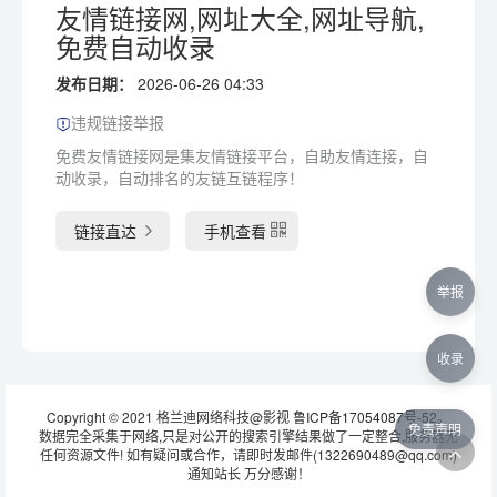
友情链接网,网址大全,网址导航,
免费自动收录
发布日期：
2026-06-26 04:33
违规链接举报
免费友情链接网是集友情链接平台，自助友情连接，自
动收录，自动排名的友链互链程序！
链接直达
手机查看
举报
收录
Copyright © 2021 格兰迪网络科技@影视
鲁ICP备17054087号-52
。
免责声明
数据完全采集于网络,只是对公开的搜索引擎结果做了一定整合,服务器无
任何资源文件! 如有疑问或合作，请即时发邮件(1322690489@qq.com)
通知站长 万分感谢！