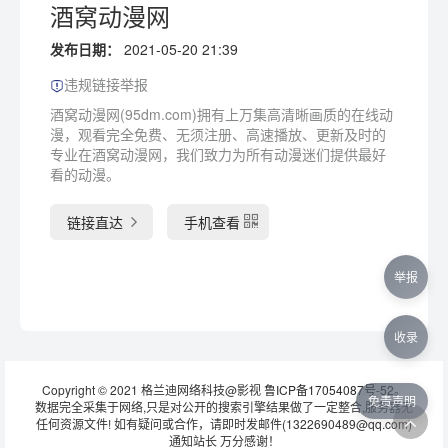
酒窝动漫网
发布日期：
2021-05-20 21:39
违规链接举报
酒窝动漫网(95dm.com)拥有上万集高清晰画质的在线动
漫，观看完全免费、无须注册、高速播放、更新及时的
专业在酒窝动漫网，我们致力为所有动漫迷们提供最好
看的动漫。
链接直达
手机查看
举报
收录
Copyright © 2021 格兰迪网络科技@影视
鲁ICP备17054087号-52
。
免责声明
数据完全采集于网络,只是对公开的搜索引擎结果做了一定整合,服务器无
任何资源文件! 如有疑问或合作，请即时发邮件(1322690489@qq.com)
通知站长 万分感谢！