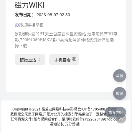
磁力WIKI
发布日期：
2026-08-07 02:30
违规链接举报
是影迷钟爱的BT天堂百度云网盘资源站,炫电影还有3D电
影,720P,1080P,MKV各种高清超清多种格式资源供您选
择下载.
链接直达
手机查看
举报
收录
Copyright © 2021 格兰迪网络科技@影视
鲁ICP备17054087号-52
。
免责声明
数据完全采集于网络,只是对公开的搜索引擎结果做了一定整合,服务器无
任何资源文件! 如有疑问或合作，请即时发邮件(1322690489@qq.com)
通知站长 万分感谢！