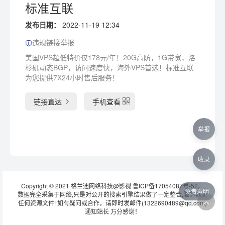
标准互联
发布日期：
2022-11-19 12:34
违规链接举报
美国VPS超低特价仅178元/年！20G高防，1G带宽，洛
杉矶动态BGP，访问速度快，海外VPS首选！标准互联
为您提供7X24小时售后服务！
链接直达
手机查看
举报
收录
Copyright © 2021 格兰迪网络科技@影视
鲁ICP备17054087号-52
。
免责声明
数据完全采集于网络,只是对公开的搜索引擎结果做了一定整合,服务器无
任何资源文件! 如有疑问或合作，请即时发邮件(1322690489@qq.com)
通知站长 万分感谢！