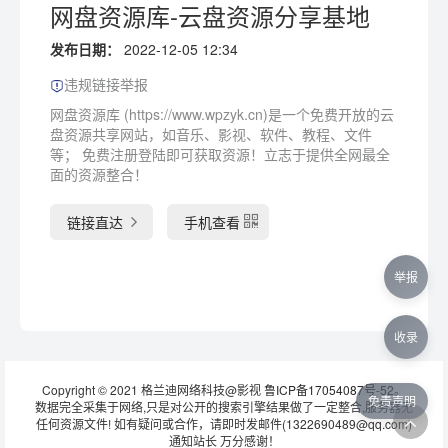
网盘资源库-云盘资源分享基地
发布日期：
2022-12-05 12:34
违规链接举报
网盘资源库 (https://www.wpzyk.cn)是一个免费开放的云
盘资源共享网站，如音乐、影视、软件、教程、文件
等； 免费注册登陆即可获取资源！立志于提供全网最全
面的资源整合！
链接直达
手机查看
举报
收录
Copyright © 2021 格兰迪网络科技@影视
鲁ICP备17054087号-52
。
免责声明
数据完全采集于网络,只是对公开的搜索引擎结果做了一定整合,服务器无
任何资源文件! 如有疑问或合作，请即时发邮件(1322690489@qq.com)
通知站长 万分感谢！