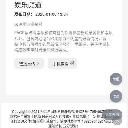
娱乐频道
发布日期：
2023-01-06 13:04
违规链接举报
FACE妆点网娱乐频道每日为你提供最新明星资讯和娱乐
八卦。包含内地港台欧美等当红明星的最新情况，新上
映电影与热播剧的最新情况都能一手掌握，关注明星装
扮跟随明星时尚走在潮流尖端。
链接直达
手机查看
举报
收录
Copyright © 2021 格兰迪网络科技@影视
鲁ICP备17054087号-52
。
免责声明
数据完全采集于网络,只是对公开的搜索引擎结果做了一定整合,服务器无
任何资源文件! 如有疑问或合作，请即时发邮件(1322690489@qq.com)
通知站长 万分感谢！