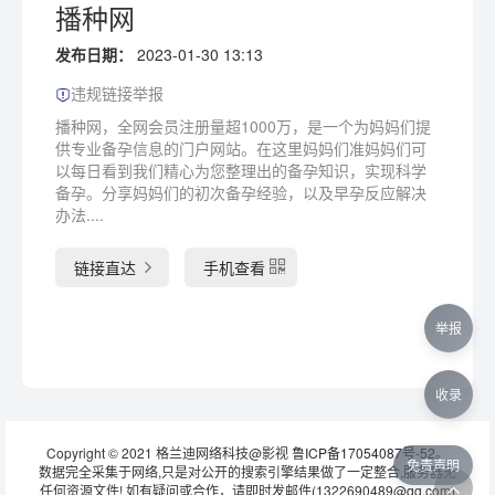
播种网
发布日期：
2023-01-30 13:13
违规链接举报
播种网，全网会员注册量超1000万，是一个为妈妈们提
供专业备孕信息的门户网站。在这里妈妈们准妈妈们可
以每日看到我们精心为您整理出的备孕知识，实现科学
备孕。分享妈妈们的初次备孕经验，以及早孕反应解决
办法....
链接直达
手机查看
举报
收录
Copyright © 2021 格兰迪网络科技@影视
鲁ICP备17054087号-52
。
免责声明
数据完全采集于网络,只是对公开的搜索引擎结果做了一定整合,服务器无
任何资源文件! 如有疑问或合作，请即时发邮件(1322690489@qq.com)