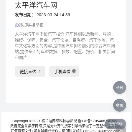
太平洋汽车网
发布日期：
2023-03-24 14:39
违规链接举报
太平洋汽车网下设汽车报价,汽车评测以及新闻、导购、
维修、保养、安全、汽车论坛、自驾游、汽车休闲、汽
车文化等方面的内容,是中国汽车排名前列的综合汽车网
站,提供全面的车型数据、参数、配置、报价、相关新闻
和图片
链接直达
手机查看
举报
收录
Copyright © 2021 格兰迪网络科技@影视
鲁ICP备17054087号-52
。
免责声明
数据完全采集于网络,只是对公开的搜索引擎结果做了一定整合,服务器无
任何资源文件! 如有疑问或合作，请即时发邮件(1322690489@qq.com)