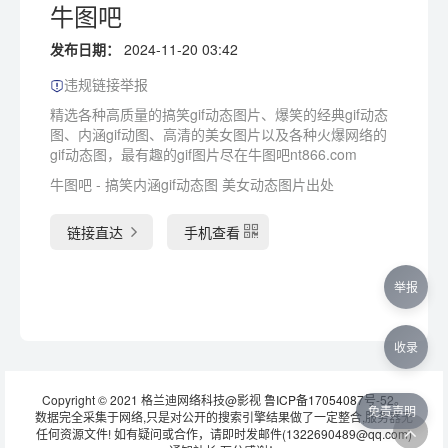
牛图吧
发布日期：
2024-11-20 03:42
违规链接举报
精选各种高质量的搞笑gif动态图片、爆笑的经典gif动态
图、内涵gif动图、高清的美女图片以及各种火爆网络的
gif动态图，最有趣的gif图片尽在牛图吧nt866.com
牛图吧 - 搞笑内涵gif动态图 美女动态图片出处
链接直达
手机查看
举报
收录
Copyright © 2021 格兰迪网络科技@影视
鲁ICP备17054087号-52
。
免责声明
数据完全采集于网络,只是对公开的搜索引擎结果做了一定整合,服务器无
任何资源文件! 如有疑问或合作，请即时发邮件(1322690489@qq.com)