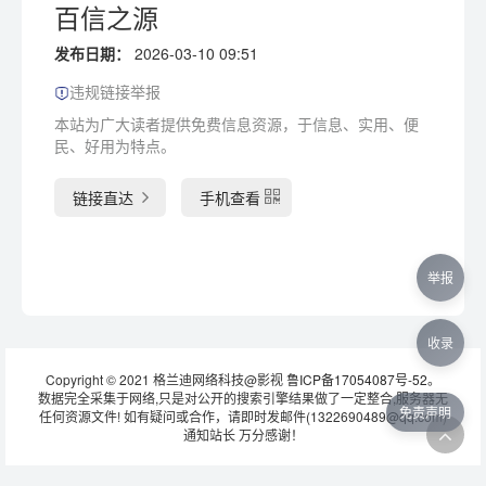
百信之源
发布日期：
2026-03-10 09:51
违规链接举报
本站为广大读者提供免费信息资源，于信息、实用、便
民、好用为特点。
链接直达
手机查看
举报
收录
Copyright © 2021 格兰迪网络科技@影视
鲁ICP备17054087号-52
。
数据完全采集于网络,只是对公开的搜索引擎结果做了一定整合,服务器无
免责声明
任何资源文件! 如有疑问或合作，请即时发邮件(1322690489@qq.com)
通知站长 万分感谢！