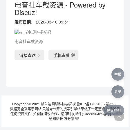
电音社车载资源 - Powered by
Discuz!
发布日期：
2026-03-10 09:51
违规链接举报
电音社车载资源
链接直达
手机查看
举报
收录
Copyright © 2021 格兰迪网络科技@影视
鲁ICP备17054087号-52
。
数据完全采集于网络,只是对公开的搜索引擎结果做了一定整合,服务器无
免责声明
任何资源文件! 如有疑问或合作，请即时发邮件(1322690489@qq.com)
通知站长 万分感谢！