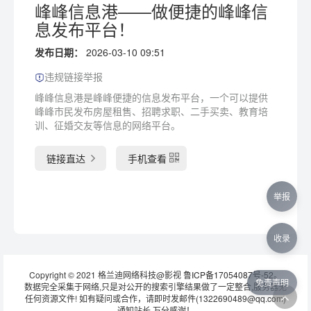
峰峰信息港——做便捷的峰峰信
息发布平台！
发布日期：
2026-03-10 09:51
违规链接举报
峰峰信息港是峰峰便捷的信息发布平台，一个可以提供
峰峰市民发布房屋租售、招聘求职、二手买卖、教育培
训、征婚交友等信息的网络平台。
链接直达
手机查看
举报
收录
Copyright © 2021 格兰迪网络科技@影视
鲁ICP备17054087号-52
。
免责声明
数据完全采集于网络,只是对公开的搜索引擎结果做了一定整合,服务器无
任何资源文件! 如有疑问或合作，请即时发邮件(1322690489@qq.com)
通知站长 万分感谢！