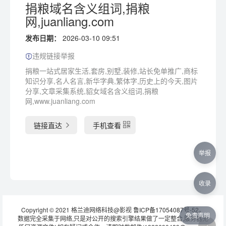
捐粮域名含义组词,捐粮
网,juanliang.com
发布日期：
2026-03-10 09:51
违规链接举报
捐粮一站式居家生活,套房,别墅,装修,站长免单推广,商标
知识分享,名人名言,新华字典,繁体字,历史上的今天,图片
分享,文章采集系统,貂女域名含义组词,捐粮
网,www.juanliang.com
链接直达
手机查看
举报
收录
Copyright © 2021 格兰迪网络科技@影视
鲁ICP备17054087号-52
。
免责声明
数据完全采集于网络,只是对公开的搜索引擎结果做了一定整合,服务器无