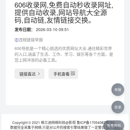
606收录网,免费自动秒收录网址,
提供自动收录,网站导航大全源
码,自动链,友情链接交换。
发布日期：
2026-03-10 09:51
违规链接举报
606导航是一个精心挑选的优质网址大全,通往精彩世界
的入口,涵盖了生活、工作、学习、娱乐等各个方面，是
您上网冲浪的必备工具。
链接直达
手机查看
举报
收录
Copyright © 2021 格兰迪网络科技@影视
鲁ICP备17054087号-52
。
免责声明
数据完全采集于网络,只是对公开的搜索引擎结果做了一定整合,服务器无