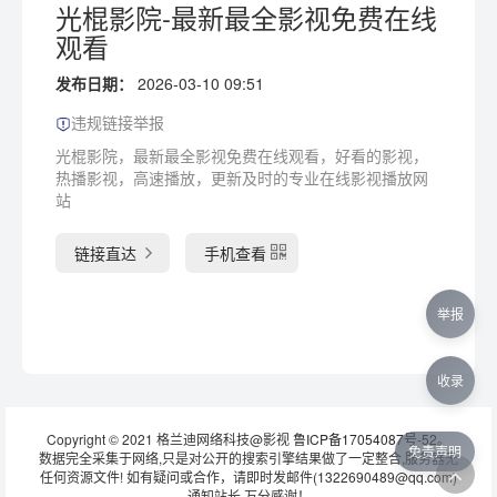
光棍影院-最新最全影视免费在线
观看
发布日期：
2026-03-10 09:51
违规链接举报
光棍影院，最新最全影视免费在线观看，好看的影视，
热播影视，高速播放，更新及时的专业在线影视播放网
站
链接直达
手机查看
举报
收录
Copyright © 2021 格兰迪网络科技@影视
鲁ICP备17054087号-52
。
免责声明
数据完全采集于网络,只是对公开的搜索引擎结果做了一定整合,服务器无
任何资源文件! 如有疑问或合作，请即时发邮件(1322690489@qq.com)
通知站长 万分感谢！