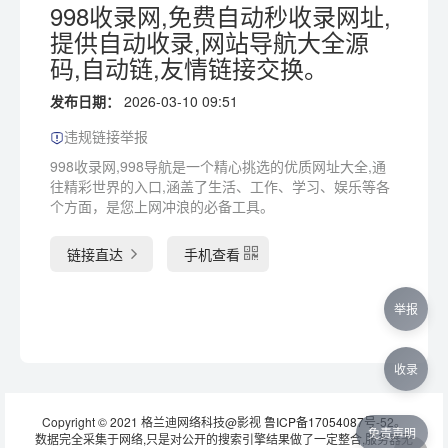
998收录网,免费自动秒收录网址,
提供自动收录,网站导航大全源
码,自动链,友情链接交换。
发布日期：
2026-03-10 09:51
违规链接举报
998收录网,998导航是一个精心挑选的优质网址大全,通
往精彩世界的入口,涵盖了生活、工作、学习、娱乐等各
个方面，是您上网冲浪的必备工具。
链接直达
手机查看
举报
收录
Copyright © 2021 格兰迪网络科技@影视
鲁ICP备17054087号-52
。
免责声明
数据完全采集于网络,只是对公开的搜索引擎结果做了一定整合,服务器无