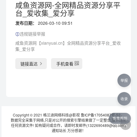
咸鱼资源网-全网精品资源分享平
台_爱收集_爱分享
发布日期：
2026-03-10 09:51
违规链接举报
咸鱼资源网【xianyuai.cn】全网精品资源分享平台_爱收
集_爱分享
链接直达
手机查看
举报
收录
Copyright © 2021 格兰迪网络科技@影视
鲁ICP备17054087号-52
。
免责声明
数据完全采集于网络,只是对公开的搜索引擎结果做了一定整合,服务器无
任何资源文件! 如有疑问或合作，请即时发邮件(1322690489@qq.com)
通知站长 万分感谢！