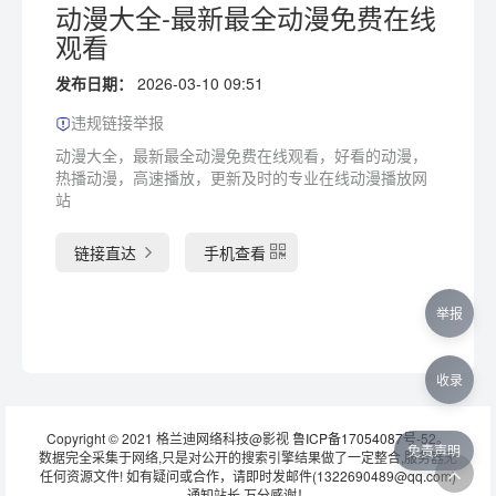
动漫大全-最新最全动漫免费在线
观看
发布日期：
2026-03-10 09:51
违规链接举报
动漫大全，最新最全动漫免费在线观看，好看的动漫，
热播动漫，高速播放，更新及时的专业在线动漫播放网
站
链接直达
手机查看
举报
收录
Copyright © 2021 格兰迪网络科技@影视
鲁ICP备17054087号-52
。
免责声明
数据完全采集于网络,只是对公开的搜索引擎结果做了一定整合,服务器无
任何资源文件! 如有疑问或合作，请即时发邮件(1322690489@qq.com)
通知站长 万分感谢！