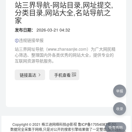
站三界导航-网站目录,网址提交,
分类目录,网站大全,名站导航之
家
发布日期：
2026-03-21 04:32
违规链接举报
站三界网址导航（www.zhansanjie.com）为广大网民精
心筛选、整理国内外各类优秀的网站大全，提供专业的
互联网资源导航服务。
链接直达
手机查看
举报
收录
Copyright © 2021 格兰迪网络科技@影视
鲁ICP备17054087号-52
。
免责声明
数据完全采集于网络,只是对公开的搜索引擎结果做了一定整合,服务器无