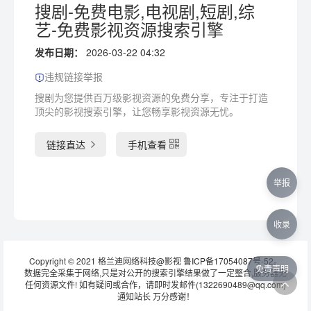
搜剧-免费电影,电视剧,短剧,综
艺-免费影视资源搜索引擎
发布日期：
2026-03-22 04:32
违规链接举报
搜剧为您提供百万级影视资源的免费分享，专注于打造
顶尖的影视搜索引擎，让您畅享影视资源无忧。
链接直达
手机查看
举报
收录
Copyright © 2021 格兰迪网络科技@影视
鲁ICP备17054087号-52
。
免责声明
数据完全采集于网络,只是对公开的搜索引擎结果做了一定整合,服务器无
任何资源文件! 如有疑问或合作，请即时发邮件(1322690489@qq.com)
通知站长 万分感谢！