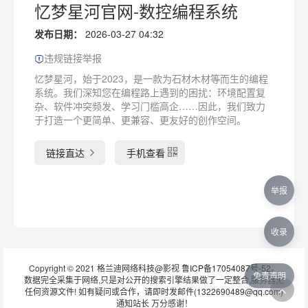
忆梦星河官网-数控编程系统
发布日期：
2026-03-27 04:32
违规链接举报
忆梦星河，始于2023，是一款为石材木材等而生的编程
系统。我们深知您在编程路上遇到的困扰：环境配置复
杂、软件冲突频发、学习门槛高企……因此，我们致力
于打造一个更简单、更兼容、更友好的创作空间。
链接直达
手机查看
举报
收录
Copyright © 2021 格兰迪网络科技@影视
鲁ICP备17054087号-52
。
免责声明
数据完全采集于网络,只是对公开的搜索引擎结果做了一定整合,服务器无
任何资源文件! 如有疑问或合作，请即时发邮件(1322690489@qq.com)
通知站长 万分感谢！