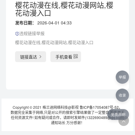
樱花动漫在线,樱花动漫网站,樱
花动漫入口
发布日期：
2026-04-01 04:33
违规链接举报
樱花动漫在线,樱花动漫网站,樱花动漫入口
链接直达
手机查看
举报
收录
Copyright © 2021 格兰迪网络科技@影视
鲁ICP备17054087号-52
。
数据完全采集于网络,只是对公开的搜索引擎结果做了一定整合,服务器无
免责声明
任何资源文件! 如有疑问或合作，请即时发邮件(1322690489@qq.com)
通知站长 万分感谢！