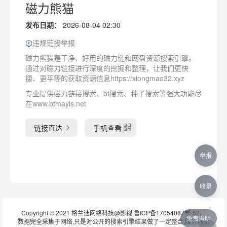
磁力熊猫
发布日期：
2026-08-04 02:30
违规链接举报
磁力熊猫是干净、好用的磁力链和网盘资源搜索引擎。
通过对磁力链接进行深度的挖掘和整理，让我们更快
捷、更平等的获取资源信息https://xiongmao32.xyz
专业提供磁力链接搜索、bt搜索、种子搜索等强大功能尽
在www.btmayis.net
链接直达
手机查看
举报
收录
Copyright © 2021 格兰迪网络科技@影视
鲁ICP备17054087号-52
。
免责声明
数据完全采集于网络,只是对公开的搜索引擎结果做了一定整合,服务器无